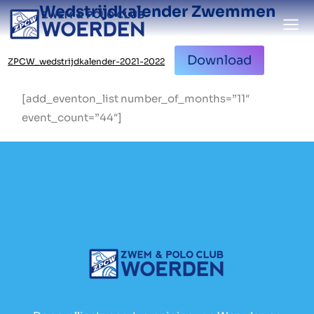
Doorgaan
Wedstrijdkalender Zwemmen
naar
inhoud
Download
ZPCW_wedstrijdkalender-2021-2022
[add_eventon_list number_of_months=”11″
event_count=”44″]