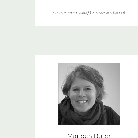
polocommissie@zpcwoerden.nl
Marleen Buter