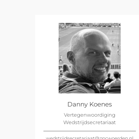
Danny Koenes
Vertegenwoordiging
Wedstrijdsecretariaat
wedstrijdsecretariaat@zpcwoerden.nl