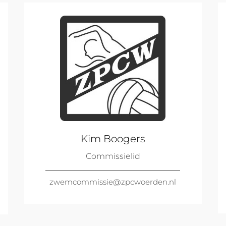
Kim Boogers
Commissielid
zwemcommissie@zpcwoerden.nl