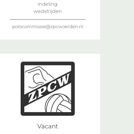
indeling
wedstrijden
polocommissie@zpcwoerden.nl
Vacant