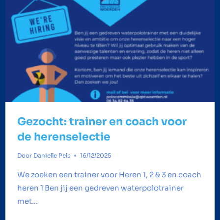
Gezocht: trainer en coach voor
de herenselectie
Door
Danielle Pels
16/12/2025
We zoeken een trainer voor Heren 1, 2 & 3 en coach
heren 1 Ben jij een gedreven waterpolotrainer
met…
GEZOCHT: