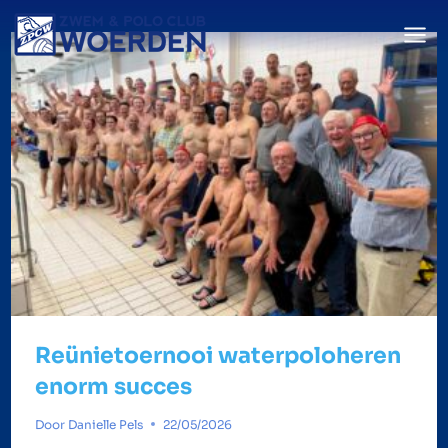
Doorgaan
naar
inhoud
Reünietoernooi waterpoloheren
enorm succes
Door
Danielle Pels
22/05/2026