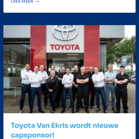
LEES MEER
TRAINER
EN
COACH
VOOR
DE
HERENSELECTIE
Toyota Van Ekris wordt nieuwe
capsponsor!