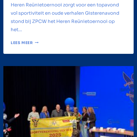
Heren Reünietoernooi zorgt voor een topavond
vol sportiviteit en oude verhalen Gisterenavond
stond bij ZPCW het Heren Reünietoernooi op
het…
REÜNIETOERNOOI
LEES MEER
WATERPOLOHEREN
ENORM
SUCCES