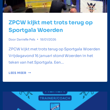
ZPCW kijkt met trots terug op
Sportgala Woerden
Door
Danielle Pels
18/01/2026
ZPCW kijkt met trots terug op Sportgala Woerden
Vrijdagavond 16 januari stond Woerden in het
teken van het Sportgala. Een…
ZPCW
LEES MEER
KIJKT
MET
TROTS
TERUG
OP
SPORTGALA
WOERDEN