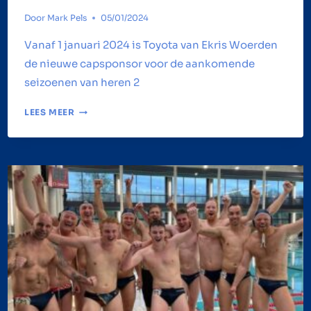
Door
Mark Pels
05/01/2024
Vanaf 1 januari 2024 is Toyota van Ekris Woerden
de nieuwe capsponsor voor de aankomende
seizoenen van heren 2
TOYOTA
LEES MEER
VAN
EKRIS
WORDT
NIEUWE
CAPSPONSOR!