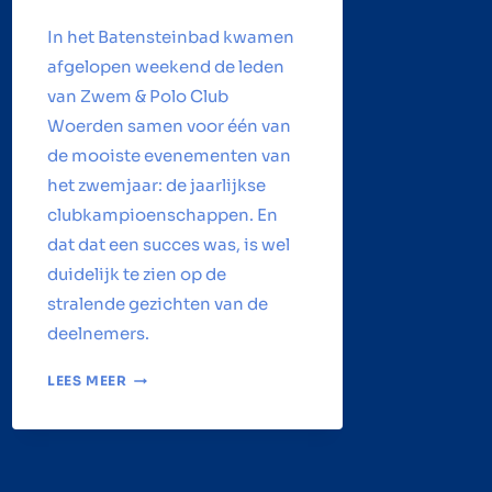
In het Batensteinbad kwamen
afgelopen weekend de leden
van Zwem & Polo Club
Woerden samen voor één van
de mooiste evenementen van
het zwemjaar: de jaarlijkse
clubkampioenschappen. En
dat dat een succes was, is wel
duidelijk te zien op de
stralende gezichten van de
deelnemers.
CLUBKAMPIOENSCHAPPEN
LEES MEER
2026