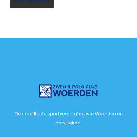
De gezelligste sportvereniging van Woerden en
omstreken.