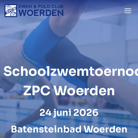
Doorgaan
naar
inhoud
Schoolzwemtoerno
ZPC Woerden
24 juni 2026
Batensteinbad Woerden