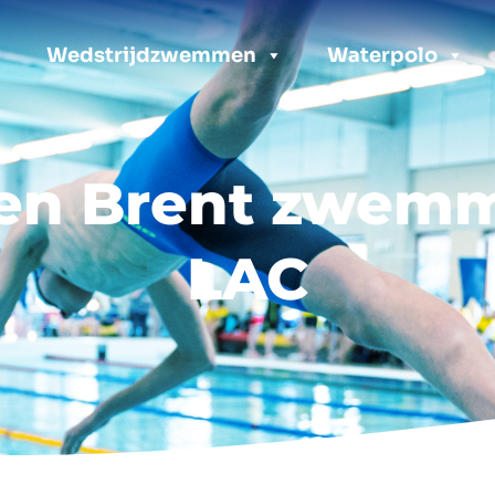
Wedstrijdzwemmen
Waterpolo
en Brent zwem
LAC