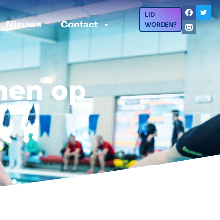
LID
Nieuws
Contact
WORDEN?
men op