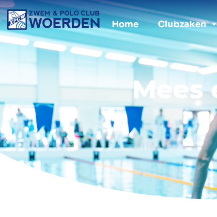
Doorgaan
naar
Home
Clubzaken
inhoud
Mees 