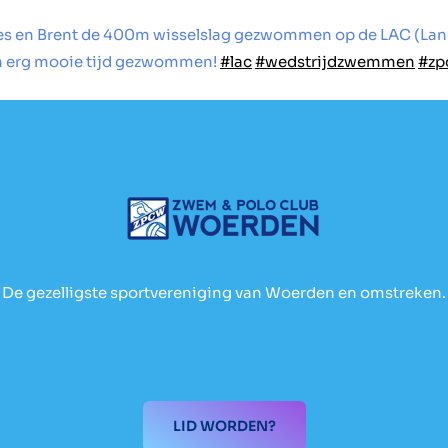
 en Brent de 400m wisselslag gezwommen op de LAC (Lange
en erg mooie tijd gezwommen!
#lac
#wedstrijdzwemmen
#zp
De gezelligste sportvereniging van Woerden en omstreken.
LID WORDEN?