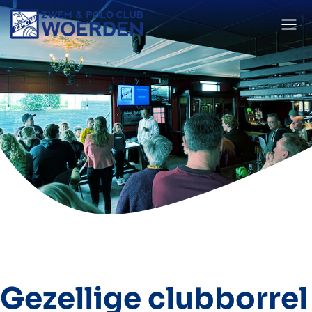
Doorgaan
naar
inhoud
Gezellige clubborrel