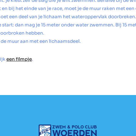
t: je kiest zelf de slag die je wilt zwemmen. Behalve bij de wi
t en bij het einde van je race, moet je de muur raken met een
oet een deel van je lichaam het wateroppervlak doorbreken.
 start: dan mag je 15 meter onder water zwemmen. Bij 15 me
doorbroken hebben.
kt de muur aan met een lichaamsdeel.
ijk
een filmpje
.