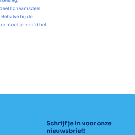
sselslag.
 deel lichaamsdeel.
 Behalve bij de
ter moet je hoofd het
Schrijf je in voor onze
nieuwsbrief!