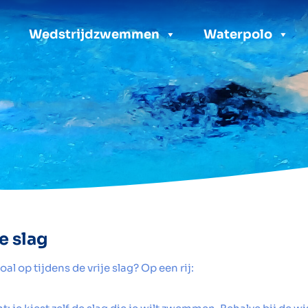
Wedstrijdzwemmen
Waterpolo
e slag
oal op tijdens de vrije slag? Op een rij: