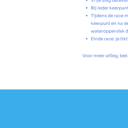
Vrije slag beteken
Bij ieder keerpun
Tijdens de race m
keerpunt en na de
wateroppervlak 
Einde race: je ti
Voor meer uitleg, bek