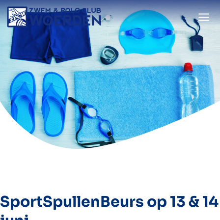
Doorgaan
naar
inhoud
SportSpullenBeurs op 13 & 14