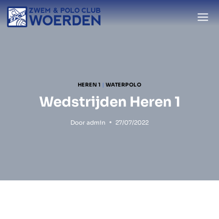
Doorgaan
naar
inhoud
HEREN 1
|
WATERPOLO
Wedstrijden Heren 1
Door
admin
27/07/2022