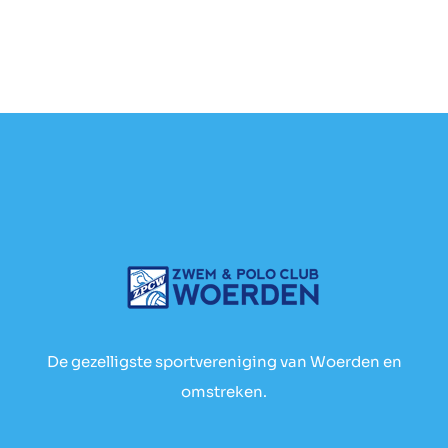
De gezelligste sportvereniging van Woerden en
omstreken.