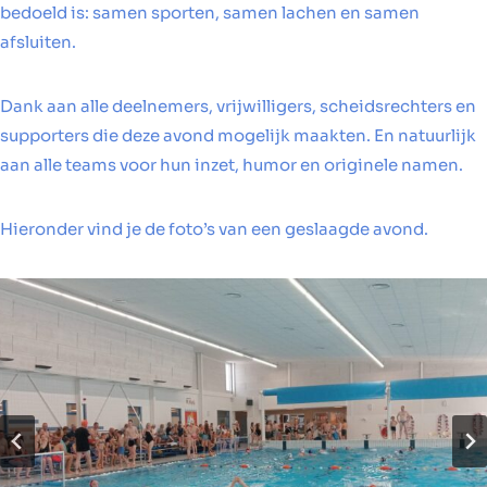
bedoeld is: samen sporten, samen lachen en samen
afsluiten.
Dank aan alle deelnemers, vrijwilligers, scheidsrechters en
supporters die deze avond mogelijk maakten. En natuurlijk
aan alle teams voor hun inzet, humor en originele namen.
Hieronder vind je de foto’s van een geslaagde avond.