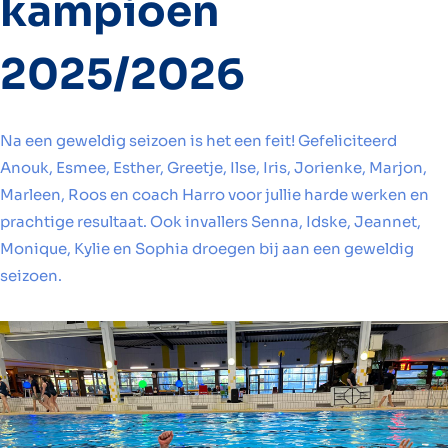
kampioen
2025/2026
Na een geweldig seizoen is het een feit! Gefeliciteerd
Anouk, Esmee, Esther, Greetje, Ilse, Iris, Jorienke, Marjon,
Marleen, Roos en coach Harro voor jullie harde werken en
prachtige resultaat. Ook invallers Senna, Idske, Jeannet,
Monique, Kylie en Sophia droegen bij aan een geweldig
seizoen.