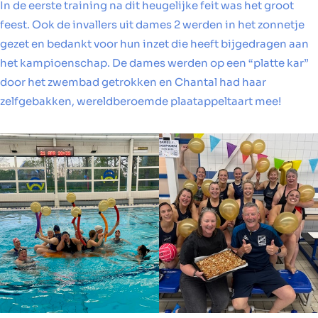
In de eerste training na dit heugelijke feit was het groot
feest. Ook de invallers uit dames 2 werden in het zonnetje
gezet en bedankt voor hun inzet die heeft bijgedragen aan
het kampioenschap. De dames werden op een “platte kar”
door het zwembad getrokken en Chantal had haar
zelfgebakken, wereldberoemde plaatappeltaart mee!