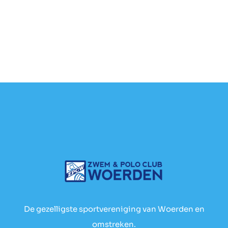
De gezelligste sportvereniging van Woerden en
omstreken.